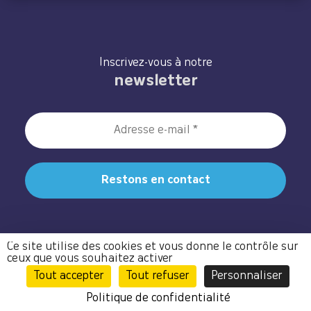
Inscrivez-vous à notre
newsletter
Ce site utilise des cookies et vous donne le contrôle sur
ceux que vous souhaitez activer
Tout accepter
Tout refuser
Personnaliser
Notre site utilise la protection de formulaire Recaptcha de Google.
Pour en savoir plus :
Confidentialité
–
Conditions d’utilisation
Politique de confidentialité