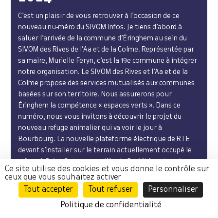
C’est un plaisir de vous retrouver à l’occasion de ce
nouveau nu-méro du SIVOM Infos. Je tiens d’abord à
saluer l’arrivée de la commune d’Éringhem au sein du
SIVOM des Rives de l’Aa et de la Colme. Représentée par
sa maire, Murielle Feryn, c’est la 19e commune à intégrer
notre organisation. Le SIVOM des Rives et l’Aa et de la
Colme propose des services mutualisés aux communes
basées sur son territoire. Nous assurerons pour
Éringhem la compétence « espaces verts ». Dans ce
numéro, nous vous invitons à découvrir le projet du
nouveau refuge animalier qui va voir le jour à
Bourbourg. La nouvelle plateforme électrique de RTE
devant s’installer sur le terrain actuellement occupé le
refuge à Saint-Georges-sur-l’Aa, la Société protectrice
Ce site utilise des cookies et vous donne le contrôle sur
des animaux (SPA) va démé-nager d’ici 2025. Les
ceux que vous souhaitez activer
nouveaux locaux permettront d’offrir de meilleures
Tout accepter
Tout refuser
Personnaliser
conditions de travail aux employés et aux bénévoles et
Politique de confidentialité
de meilleures conditions d’accueil aux animaux. À
travers sa compétence « Animation et promotion du