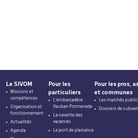
Le SIVOM
Pour les
Pour les pros, a
Missions et
particuliers
et communes
compétences
L’embarcadère
Les marchés public
Vauban Promenade
Organisation et
Dossiers de subven
fonctionnement
La navette des
vacances
Actualités
Le port de plaisance
Agenda