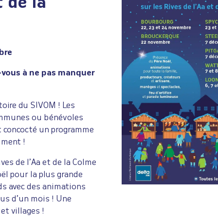
t de la
bre
z-vous à ne pas manquer
toire du SIVOM ! Les
communes ou bénévoles
nt concocté un programme
ument !
es de l’Aa et de la Colme
ël pour la plus grande
ds avec des animations
lus d’un mois ! Une
et villages !